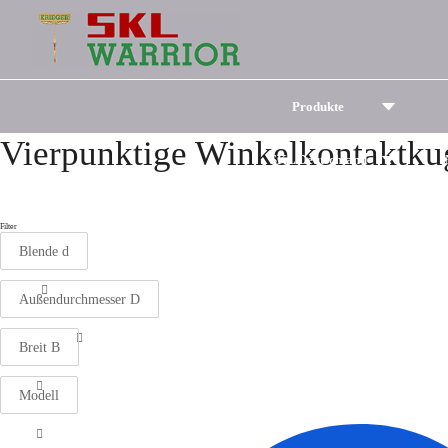
Hauptseite
/
Produkte
/
Kugellager
/
Winkellagerkugellager
/
Vierpunktige Winkelkontaktkugellager
Vierpunktige Winkelkontak
SKL vierpunktige Winkelkontaktkugellager bestehen aus doppelten Innenringen, Außenringen, Stahlkugeln und Käfigen. Sie können 
Lasten aufnehmen und beanspruchen weniger Bauraum als zweireihige Winkelkontaktkugellager.
⬆ TOP
Produkttabelle
Produkte
Vierpunktige Winkelkontaktku
SKL Deutschland
Filter
Blende d
Außendurchmesser D
Breit B
Modell