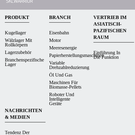
PRODUKT
BRANCH
VERTRIEB IM
ASIATISCH-
PAZIFISCHEN
Kugellager
Eisenbahn
RAUM
Wälzlager Mit
Motor
Rollkörpern
Meeresenergie
Lagerzubehör
Einführung In
Papierherstellungsmaschinen
Die Funktion
Branchenspezifische
Variable
Lager
Drehzahlreduzierung
Öl Und Gas
Maschinen Für
Biomasse-Pellets
Roboter Und
Intelligente
Geräte
NACHRICHTEN
& MEDIEN
Tendenz Der