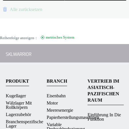
Alle zurücksetzen
metrisches System
Reihenfolge anzeigen：
PRODUKT
BRANCH
VERTRIEB IM
ASIATISCH-
PAZIFISCHEN
Kugellager
Eisenbahn
RAUM
Wälzlager Mit
Motor
Rollkörpern
Meeresenergie
Lagerzubehör
Einführung In Die
Papierherstellungsmaschinen
Funktion
Branchenspezifische
Variable
Lager
Drehzahlreduzierung