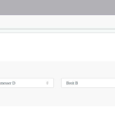
messer D
Breit B