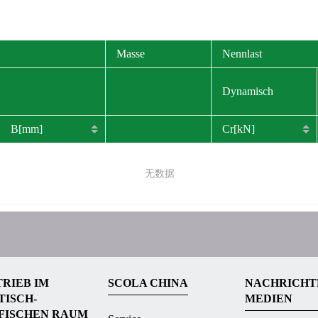
Masse
Nennlast
Dynamisch
B[mm]
Cr[kN]
无数据
RIEB IM
SCOLA CHINA
NACHRICHT
TISCH-
MEDIEN
IFISCHEN RAUM