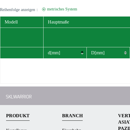
metrisches System
Reihenfolge anzeigen：
Modell
Hauptmaße
d[mm]
D[mm]
PRODUKT
BRANCH
VERT
ASIA
PAZ