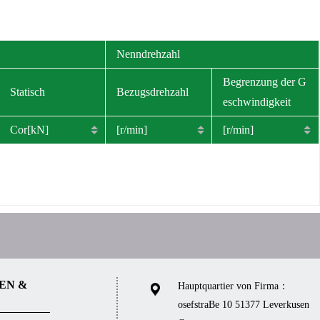
Nenndrehzahl
Begrenzung der G
Statisch
Bezugsdrehzahl
eschwindigkeit
Cor[kN]
[r/min]
[r/min]
EN &
Hauptquartier von Firma：
osefstraBe 10 51377 Leverkusen