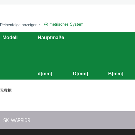
metrisches System
Reihenfolge anzeigen：
Modell
Hauptmaße
d[mm]
D[mm]
B[mm]
无数据