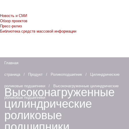
Новость и СМИ
Обзор проектов
Пресс-релиз
Библиотека средств массовой информации
Главная
страница
/
Продукт
/
Роликоподшипник
/
Цилиндрические
роликовые подшипники
/
Высоконагруженные цилиндрические
Высоконагруженные
роликовые подшипники
цилиндрические
роликовые
подшипники