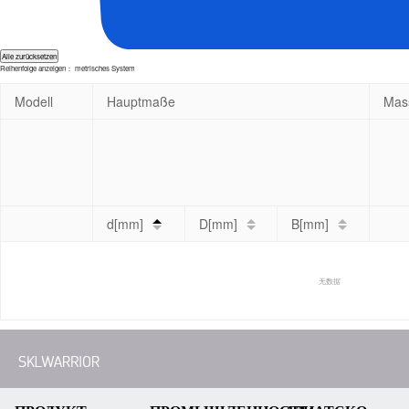
Alle zurücksetzen
Reihenfolge anzeigen：
metrisches System
Modell
Hauptmaße
Mas
d[mm]
D[mm]
B[mm]
无数据